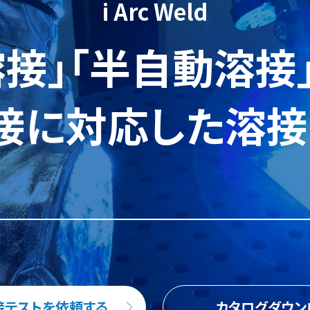
i Arc Weld
G溶接」「半自動溶接
接に対応した
溶接
接テストを依頼する
カタログダウン