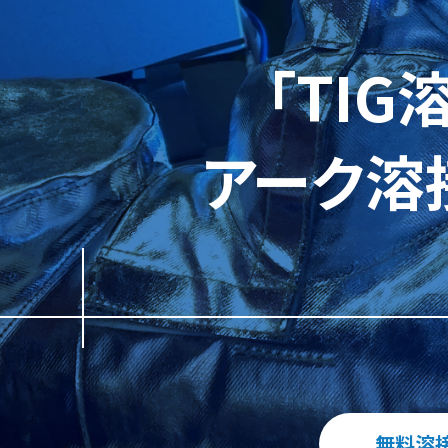
「TI
アーク溶
無料溶