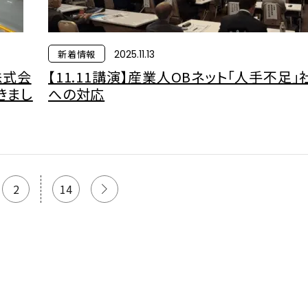
新着情報
2025.11.13
株式会
【11.11講演】産業人OBネット「人手不足」
きまし
への対応
2
…
14