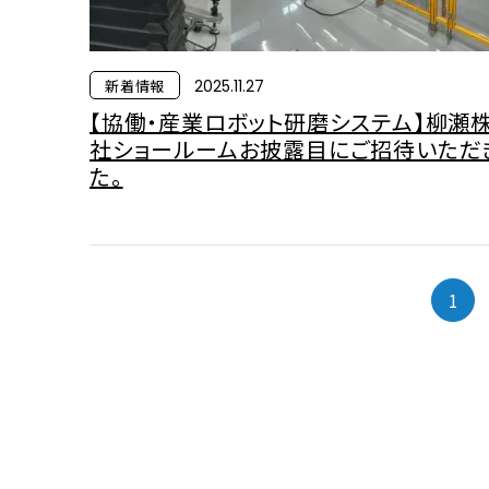
新着情報
2025.11.27
【協働・産業ロボット研磨システム】柳瀬
社ショールームお披露目にご招待いただ
た。
1