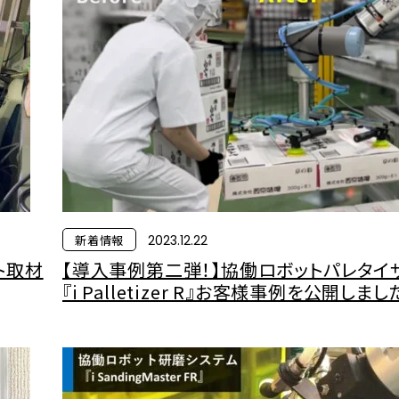
新着情報
2023.12.22
ト取材
【導入事例第二弾！】協働ロボットパレタイ
『i Palletizer R』お客様事例を公開しまし