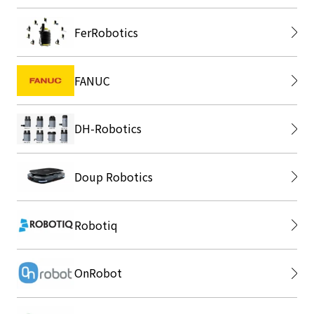
FerRobotics
FANUC
DH-Robotics
Doup Robotics
Robotiq
OnRobot