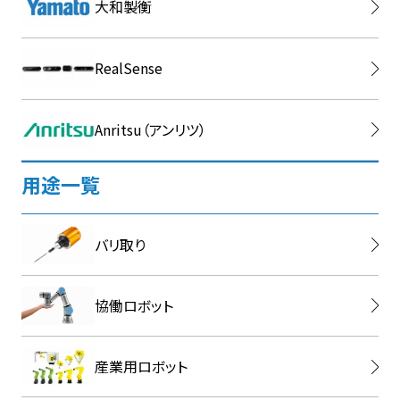
大和製衡
RealSense
Anritsu（アンリツ）
用途一覧
バリ取り
協働ロボット
産業用ロボット