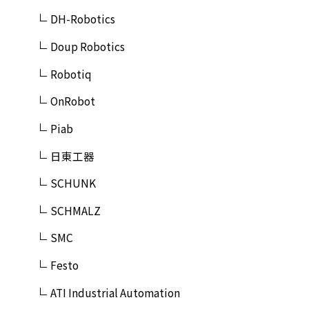
DH-Robotics
Doup Robotics
Robotiq
OnRobot
Piab
日東工器
SCHUNK
SCHMALZ
SMC
Festo
ATI Industrial Automation