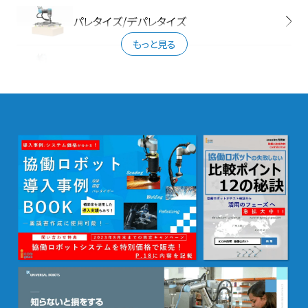
パレタイズ/デパレタイズ
もっと見る
研磨
溶接
搬送
検査
ラベリング・印字貼付
バラ積みピッキング