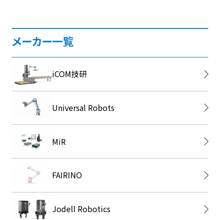
メーカー一覧
iCOM技研
Universal Robots
MiR
FAIRINO
Jodell Robotics