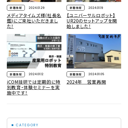
2024.01.29
2024.01.19
新着情報
新着情報
メディアタイムズ様(社長名
【ユニバーサルロボット】
鑑)にご来社いただきまし
UR20のセットアップを開
た！
始しました！
2024.01.12
2024.01.05
新着情報
新着情報
iCOM技研では定期的に特
2024年 営業再開
別教育・体験セミナーを実
施中です！
CATEGORY