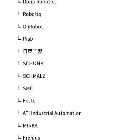
Doup Robotics
Robotiq
OnRobot
Piab
日東工器
SCHUNK
SCHMALZ
SMC
Festo
ATI Industrial Automation
MIRKA
Fronius