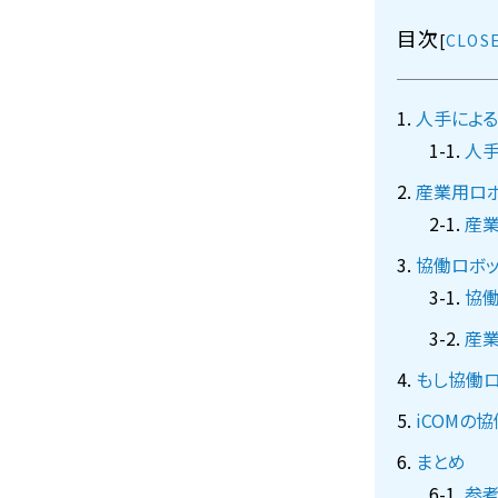
目次
[
人手によ
人
産業用ロ
産業
協働ロボ
協働
産業
もし協働ロ
iCOMの
まとめ
参