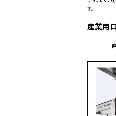
です。また、
す。
産業用
直交