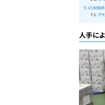
iCOM技
デモ
人手に