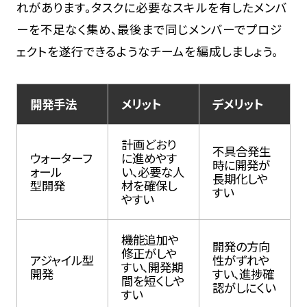
れがあります。タスクに必要なスキルを有したメンバ
ーを不足なく集め、最後まで同じメンバーでプロジ
ェクトを遂行できるようなチームを編成しましょう。
開発手法
メリット
デメリット
計画どおり
不具合発生
ウォーターフ
に進めやす
時に開発が
ォール
い、必要な人
長期化しや
型開発
材を確保し
すい
やすい
機能追加や
開発の方向
修正がしや
アジャイル型
性がずれや
すい、開発期
開発
すい、進捗確
間を短くしや
認がしにくい
すい