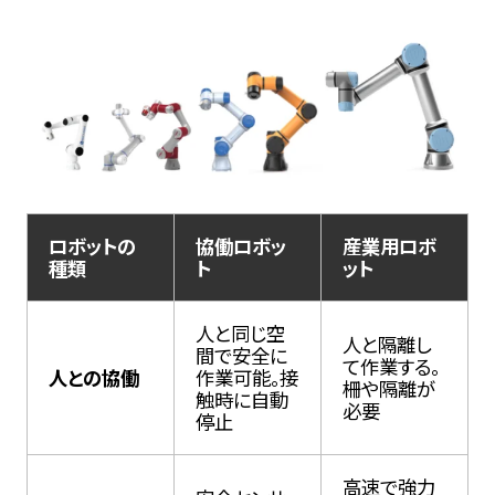
ロボットの
協働ロボッ
産業用ロボ
種類
ト
ット
人と同じ空
人と隔離し
間で安全に
て作業する。
人との協働
作業可能。接
柵や隔離が
触時に自動
必要
停止
高速で強力