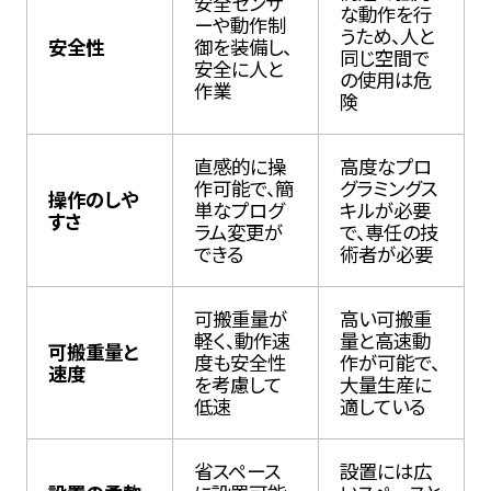
安全センサ
な動作を行
ーや動作制
うため、人と
安全性
御を装備し、
同じ空間で
安全に人と
の使用は危
作業
険
直感的に操
高度なプロ
作可能で、簡
グラミングス
操作のしや
単なプログ
キルが必要
すさ
ラム変更が
で、専任の技
できる
術者が必要
可搬重量が
高い可搬重
軽く、動作速
量と高速動
可搬重量と
度も安全性
作が可能で、
速度
を考慮して
大量生産に
低速
適している
省スペース
設置には広