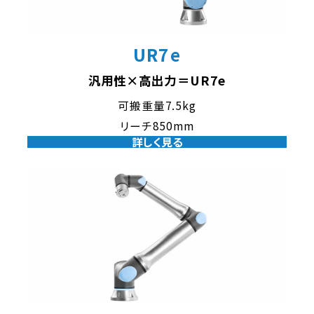
UR7e
汎用性×高出力＝UR7e
可搬重量7.5kg
リーチ850mm
詳しく見る