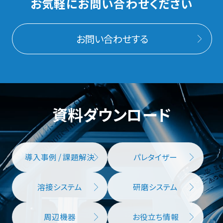
お気軽にお問い合わせください
KEYENCE(キーエンス)
お問い合わせする
三菱電機
サトー
資料ダウンロード
大和製衡
導入事例 / 課題解決
パレタイザー
RealSense
溶接システム
研磨システム
Anritsu（アンリツ）
周辺機器
お役立ち情報