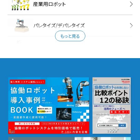
産業用ロボット
Doup Robotics
パレタイズ/デパレタイズ
もっと見る
Robotiq
研磨
OnRobot
溶接
Piab
搬送
日東工器
検査
SCHUNK
ラベリング・印字貼付