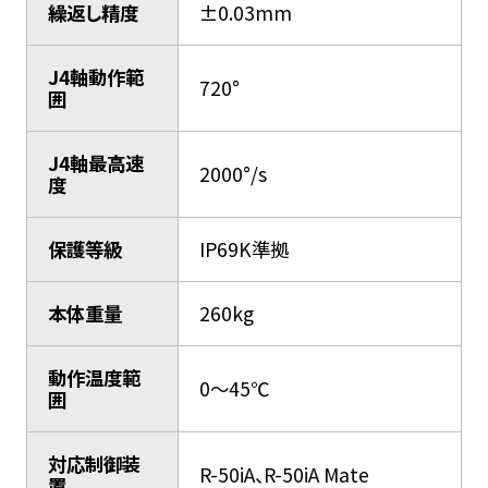
繰返し精度
±0.03mm
J4軸動作範
720°
囲
J4軸最高速
2000°/s
度
保護等級
IP69K準拠
本体重量
260kg
動作温度範
0〜45℃
囲
対応制御装
R-50iA、R-50iA Mate
置