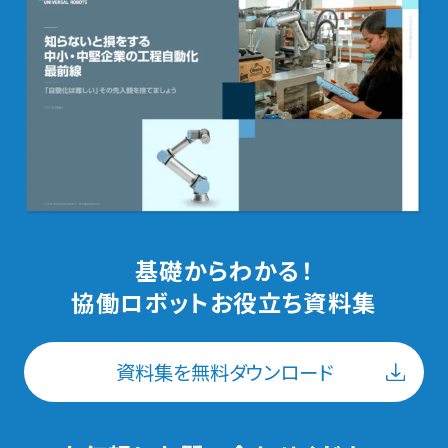
SCHMALZ
バラ積みピッキング
SMC
マスキング
Festo
はくり・はつり
ATI Industrial Automation
ねじ締め
基礎からわかる！
協働ロボットお役立ち資料集
MIRKA
グリッパー
資料集を無料ダウンロード
Fronius
カメラ
ダイヘン