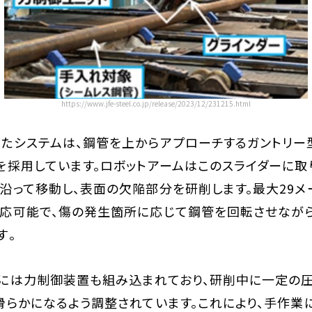
https://www.jfe-steel.co.jp/release/2023/12/231215.html
たシステムは、鋼管を上からアプローチするガントリー
を採用しています。ロボットアームはこのスライダーに取
沿って移動し、表面の欠陥部分を研削します。最大29メ
応可能で、傷の発生箇所に応じて鋼管を回転させなが
​。
には力制御装置も組み込まれており、研削中に一定の
滑らかになるよう調整されています。これにより、手作業