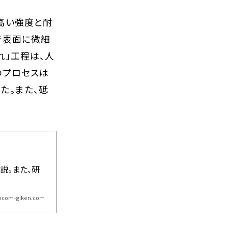
高い強度と耐
で表面に微細
れ」工程は、人
のプロセスは
た。また、砥
説。また、研
。
icom-giken.com