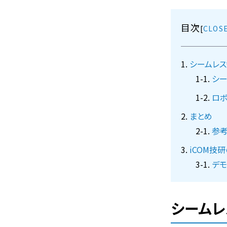
目次
[
シームレ
シ
ロボ
まとめ
参
iCOM技
デモ
シーム