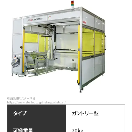
引用元HP：スター精機
https://www.stertec.co.jp/~star/palletizer/
タイプ
ガントリー型
可搬重量
20kg