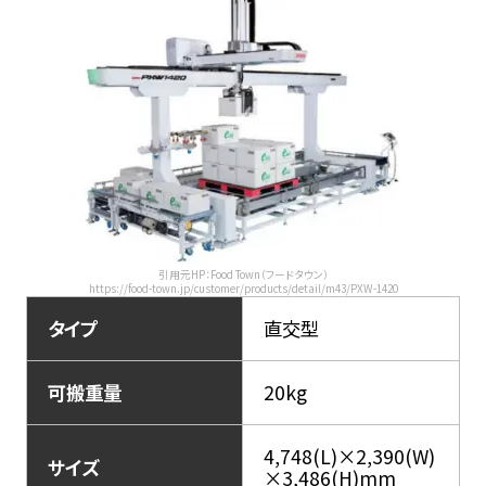
引用元HP：Food Town（フードタウン）
https://food-town.jp/customer/products/detail/m43/PXW-1420
タイプ
直交型
可搬重量
20kg
4,748(L)×2,390(W)
サイズ
×3,486(H)mm