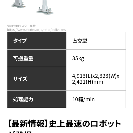
引用元HP：スター精機
https://www.stertec.co.jp/~star/palletizer/
タイプ
直交型
可搬重量
35kg
4,913(L)x2,323(W)x
サイズ
2,421(H)mm
処理能力
10箱/min
【最新情報】史上最速のロボット