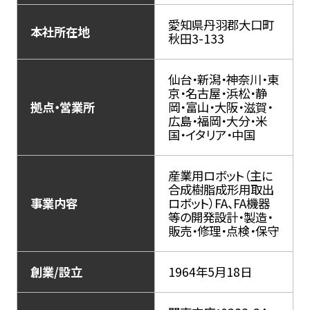
愛知県丹羽郡大口町
本社所在地
秋田3-133
仙台・新潟・神奈川・東
京・名古屋・浜松・静
拠点・営業所
岡・富山・大阪・滋賀・
広島・福岡・大分・米
国・イタリア・中国
産業用ロボット（主に
合成樹脂成形用取出
事業内容
ロボット）FA、FA機器
等の開発設計・製造・
販売・修理・点検・保守
創業/設立
1964年5月18日