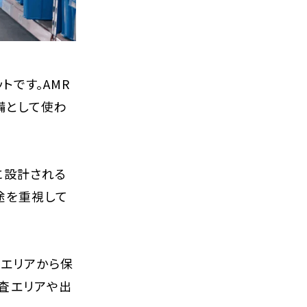
トです。AMR
備として使わ
に設計される
用途を重視して
荷エリアから保
査エリアや出