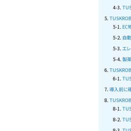
TU
TUSKR
EC
自
エレ
製
TUSKRO
TU
導入前に
TUSKR
TU
TU
TU