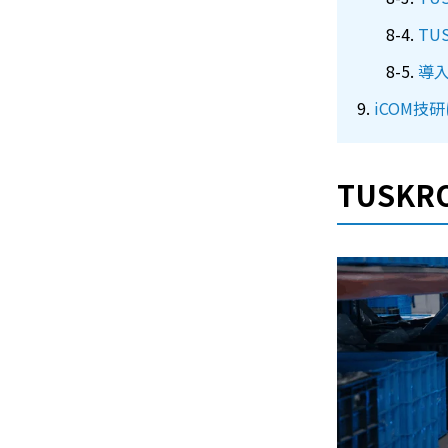
TU
導入
iCOM技
TUSKR