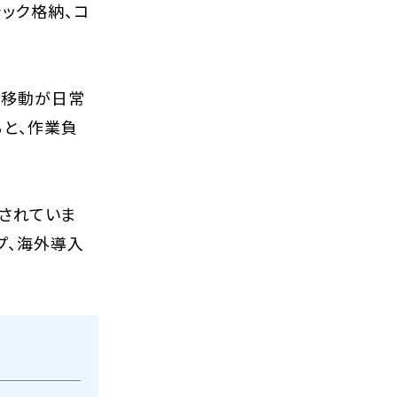
ック格納、コ
の移動が日常
ると、作業負
目されていま
プ、海外導入