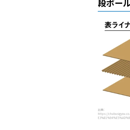
段ボー
出典：
https://chubusigy
E3%81%94%E5%AD%9