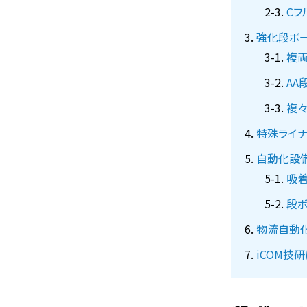
Cフ
強化段ボー
複両
AA
複々
特殊ライナ
自動化設
吸
段
物流自動
iCOM技