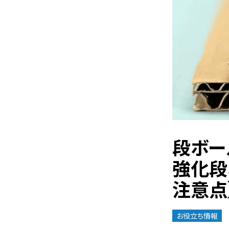
段ボー
強化段
注意点
お役立ち情報