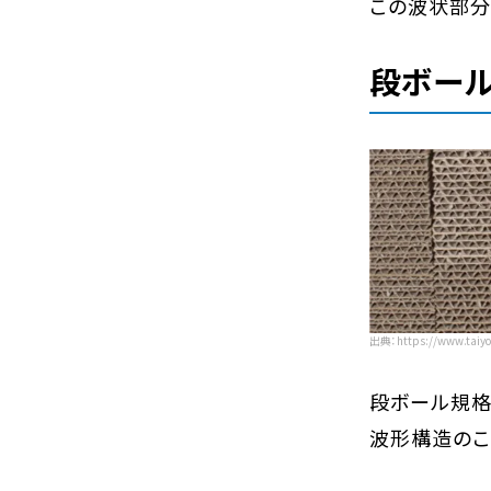
この波状部分
段ボール
出典：https://www.taiyou
段ボール規格
波形構造のこ