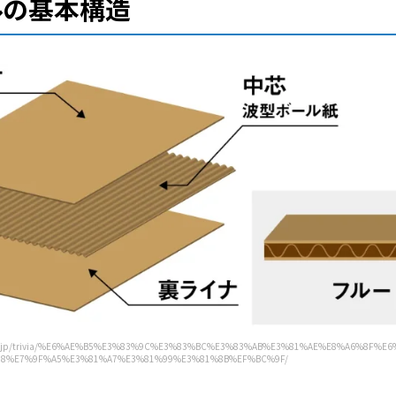
ルの基本構造
ou.co.jp/trivia/%E6%AE%B5%E3%83%9C%E3%83%BC%E3%83%AB%E3%81%AE%E8%A6%8F%
8%E7%9F%A5%E3%81%A7%E3%81%99%E3%81%8B%EF%BC%9F/