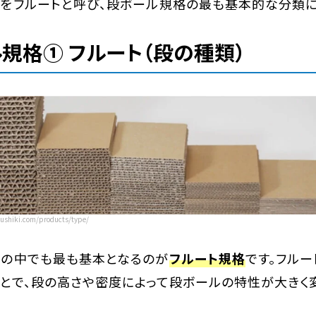
をフルートと呼び、段ボール規格の最も基本的な分類に
規格① フルート（段の種類）
shiki.com/products/type/
の中でも最も基本となるのが
フルート規格
です。フル
とで、段の高さや密度によって段ボールの特性が大きく