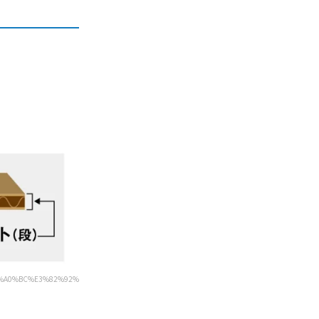
E6%A0%BC%E3%82%92%