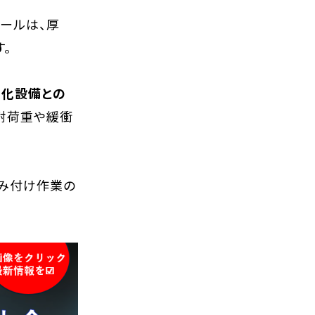
ボールは、厚
。
動化設備との
耐荷重や緩衝
積み付け作業の