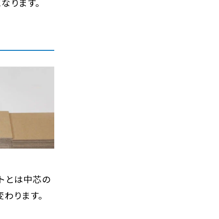
なります。
ートとは中芯の
変わります。