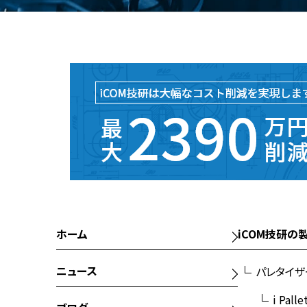
ホーム
iCOM技研の
ニュース
パレタイザ
i Palle